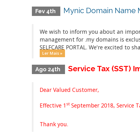
Mynic Domain Name M
Fev 4th
We wish to inform you about an impo
management for .my domains is exclus
SELFCARE PORTAL. We're excited to sh
Ler Mais »
Service Tax (SST) 
Ago 24th
Dear Valued Customer,
st
Effective 1
September 2018, Service Ta
Thank you.