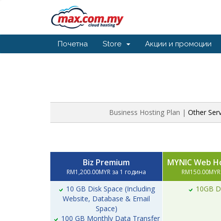
Почетна
Store
Акции и промоции
Business Hosting Plan |
Other Ser
Biz Premium
MYNIC Web Ho
RM1,200.00MYR за 1 година
RM150.00MYR 
10 GB Disk Space (Including
10GB Di
Website, Database & Email
Space)
100 GB Monthly Data Transfer