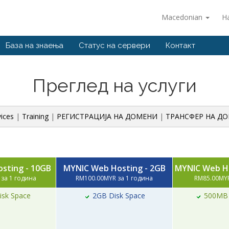
Macedonian
Н
База на знаења
Статус на сервери
Контакт
Преглед на услуги
vices
|
Training
|
РЕГИСТРАЦИЈА НА ДОМЕНИ
|
ТРАНСФЕР НА Д
sting - 10GB
MYNIC Web Hosting - 2GB
MYNIC Web Ho
за 1 година
RM100.00MYR за 1 година
RM85.00MYR
sk Space
2GB Disk Space
500MB 