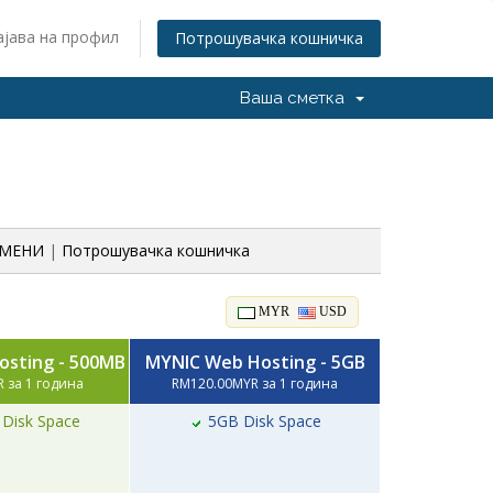
ајава на профил
Потрошувачка кошничка
Ваша сметка
ОМЕНИ
|
Потрошувачка кошничка
MYR
USD
sting - 500MB
MYNIC Web Hosting - 5GB
 за 1 година
RM120.00MYR за 1 година
Disk Space
5GB Disk Space