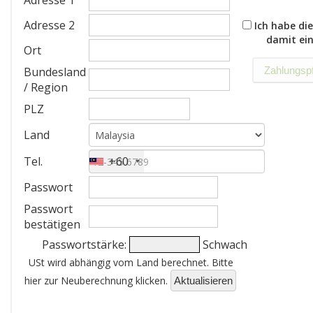
Adresse 1
Adresse 2
Ich habe die
damit ei
Ort
Bundesland
/ Region
PLZ
Land
Tel.
+60
Passwort
Passwort
bestätigen
Passwortstärke:
Schwach
USt wird abhängig vom Land berechnet. Bitte
hier zur Neuberechnung klicken.