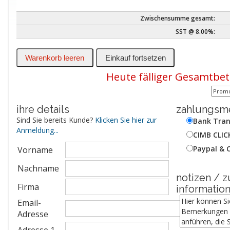
Zwischensumme gesamt:
SST @ 8.00%:
Heute fälliger Gesamtbe
ihre details
zahlungsm
Sind Sie bereits Kunde?
Klicken Sie hier zur
Bank Tran
Anmeldung...
CIMB CLIC
Paypal & 
Vorname
Nachname
notizen / 
Firma
informatio
Email-
Adresse