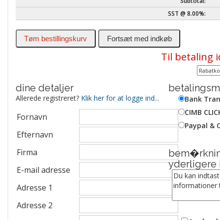
Subtotal:
SST @ 8.00%:
Til betaling
dine detaljer
betalings
Allerede registreret?
Klik her for at logge ind...
Bank Tran
CIMB CLIC
Fornavn
Paypal & 
Efternavn
Firma
bem�rknin
yderligere 
E-mail adresse
Adresse 1
Adresse 2