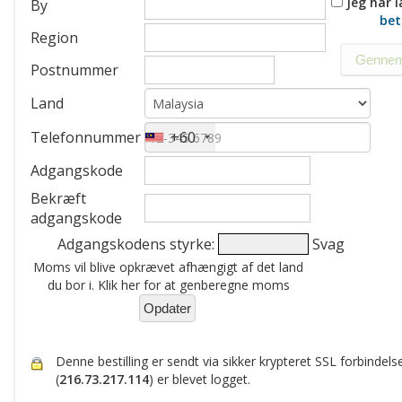
Jeg har l
By
bet
Region
Postnummer
Land
Telefonnummer
+60
Adgangskode
Bekræft
adgangskode
Adgangskodens styrke:
Svag
Moms vil blive opkrævet afhængigt af det land
du bor i. Klik her for at genberegne moms
Denne bestilling er sendt via sikker krypteret SSL forbindels
(
216.73.217.114
) er blevet logget.