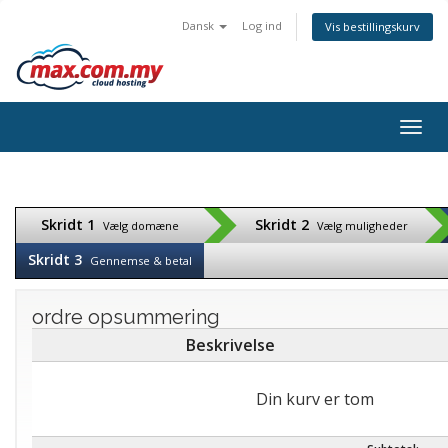
Dansk
Log ind
Vis bestillingskurv
Togg
navig
Skridt 1
Skridt 2
Vælg domæne
Vælg muligheder
Skridt 3
Gennemse & betal
ordre opsummering
Beskrivelse
Din kurv er tom